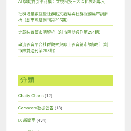
AI 驅動雙引擎商模：立視科技三大深化戰略導入
社群增量數據暨社群貼文觀察與社群服務篇市調解
析（創市際雙週刊第295期）
穿戴裝置篇市調解析（創市際雙週刊第294期）
串流影音平台社群觀察與線上影音篇市調解析（創
市際雙週刊第293期）
分類
Chatty Charts
(12)
Comscore數據公告
(13)
IX 新聞室
(434)