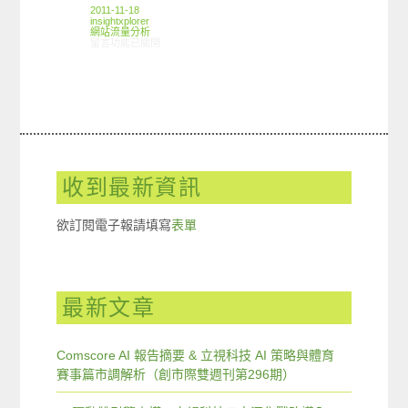
2011-11-18
insightxplorer
網站流量分析
在〈ARO觀察:ARO Media+網路媒體監播Yahoo!奇摩首頁廣告曝光狀況
留言功能已關閉
收到最新資訊
欲訂閱電子報請填寫
表單
最新文章
Comscore AI 報告摘要 & 立視科技 AI 策略與體育
賽事篇市調解析（創市際雙週刊第296期）