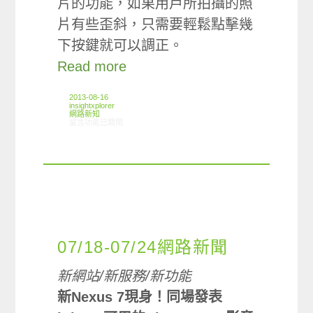
片的功能，如果用戶所拍攝的照
片有些歪斜，只需要輕鬆點擊幾
下按鍵就可以調正。
Read more
2013-08-16
insightxplorer
網路新知
在〈08/08-08/15網路新聞〉中
留言功能已關閉
07/18-07/24網路新聞
新網站/新服務/新功能
新Nexus 7現身！同場發表