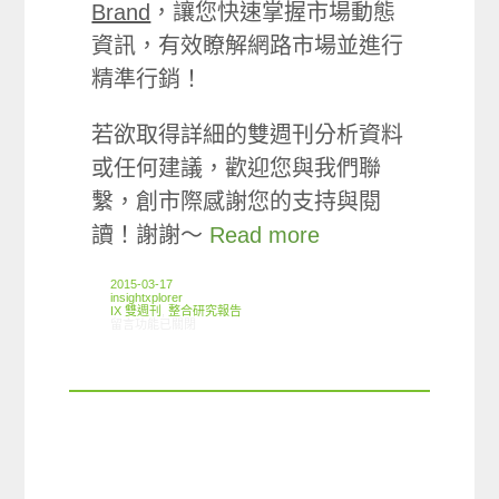
Brand
，讓您快速掌握市場動態
資訊，有效瞭解網路市場並進行
精準行銷！
若欲取得詳細的雙週刊分析資料
或任何建議，歡迎您與我們聯
繫，創市際感謝您的支持與閱
讀！謝謝～
Read more
2015-03-17
insightxplorer
IX 雙週刊
,
整合研究報告
在〈創市際雙週刊第三十六期 20150317〉中
留言功能已關閉