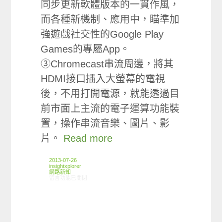
同步更新軟體版本的一貫作風，
而各種新機制、應用中，瞄準加
強遊戲社交性的Google Play
Games的專屬App。
③Chromecast串流周邊，將其
HDMI接口插入大螢幕的電視
後，不用打開電源，就能透過目
前市面上主流的電子運算功能裝
置，操作串流音樂、圖片、影
片。
Read more
2013-07-26
insightxplorer
網路新知
在〈07/18-07/24網路新聞〉中
留言功能已關閉