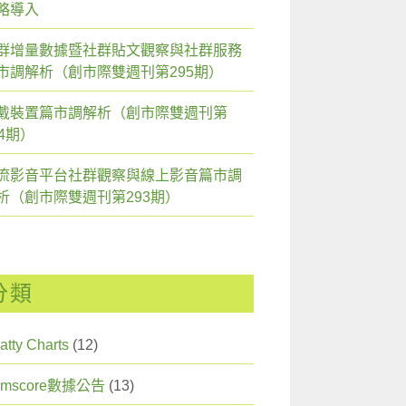
略導入
群增量數據暨社群貼文觀察與社群服務
市調解析（創市際雙週刊第295期）
戴裝置篇市調解析（創市際雙週刊第
94期）
流影音平台社群觀察與線上影音篇市調
析（創市際雙週刊第293期）
分類
atty Charts
(12)
omscore數據公告
(13)