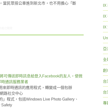
班，當民眾搭公車進到新北市，也不用擔心「斷
I
I
I
7/01-07/07網路新聞〉中
功能已關閉
Un
亞
全
創
r的使用者將可傳送即時訊息給登入Facebook的友人，使微
台
通的即時通訊服務業者
純粹是用來即時通訊的應用程式，轉變成一個包辦
台
的網路社交中心
括Windows Live Photo Gallery、
專
Safety