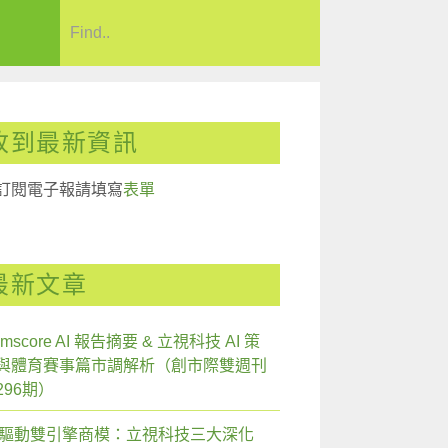
收到最新資訊
訂閱電子報請填寫
表單
最新文章
mscore AI 報告摘要 & 立視科技 AI 策
與體育賽事篇市調解析（創市際雙週刊
296期）
I 驅動雙引擎商模：立視科技三大深化