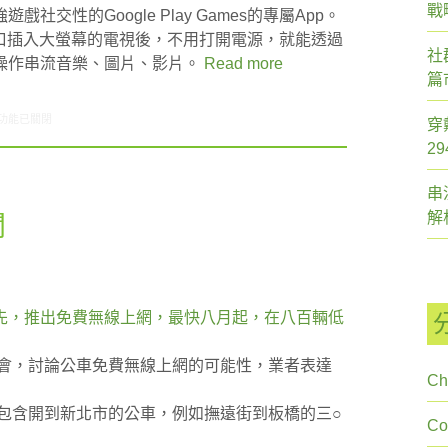
戰
交性的Google Play Games的專屬App。
MI接口插入大螢幕的電視後，不用打開電源，就能透過
社
操作串流音樂、圖片、影片。
Read more
篇
7/18-07/24網路新聞〉中
功能已關閉
穿
2
串
解
聞
先，推出免費無線上網，最快八月起，在八百輛低
開會，討論公車免費無線上網的可能性，業者表達
Ch
包含開到新北市的公車，例如撫遠街到板橋的三○
C