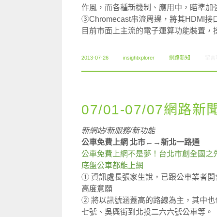
作風，而各種新機制、應用中，瞄準加強遊戲社
③Chromecast串流周邊，將其HD
目前市面上主流的電子運算功能裝置，
在〈0
2013-07-26
insightxplorer
網路新知
留言
07/01-07/07網路新
新網站/新服務/新功能
公車免費上網 北市←→新北一路通
公車免費上網不是夢！台北市創全國之
底盤公車都能上網
① 資訊處長張家生說，已跟公車業者
高度意願
② 將以訊號涵蓋高的路線為主，其中也
七號、吳興街到北投二六六號公車等。