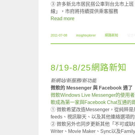
③ 許多新北市居民搭公車到台北市上
線」，市府將持續提供乘客服務
Read more
在〈0
2011-07-08
insightxplorer
網路新知
留言
8/19-8/25網路新知
新網站/新服務/新功能
微軟的 Messenger 與 Facebook 通了
微軟Windows Live Messenge
軟成為第一家與Facebook Chat互
① 微軟希望改造Messenger，從
feeds、視訊聊天、以及其他連絡選項
② 微軟另外也同步更新其他「不可或缺的」程式，包
Writer、Movie Maker、Sync以及Family 