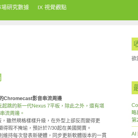
市場研究數據
IX 視覺觀點
欲
聞
的Chromecast影音串流周邊
Co
美元起跳的新一代Nexus 7平板，除此之外，還有堪
略
影音串流周邊。
第
吋平板，雖然規格樣樣升級，在外型上卻反而變得更
顯得瑕不掩瑜，預計於7/30起在美國開賣。
A
搭載，則維持每次發表新硬體，同步更新軟體版本的一貫