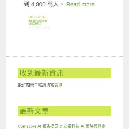
到 4,800 萬人。
Read more
2013-06-14
insightxplorer
網路新知
在〈06/06-06/12網路新聞〉中
留言功能已關閉
收到最新資訊
欲訂閱電子報請填寫
表單
最新文章
Comscore AI 報告摘要 & 立視科技 AI 策略與體育