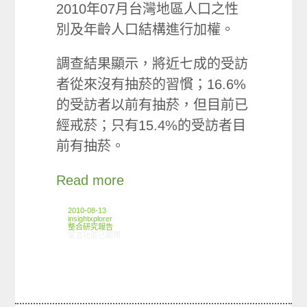
2010年07月台灣地區人口之性
別及年齡人口結構進行加權。
調查結果顯示，將近七成的受訪
者從來沒有抽菸的習慣；16.6%
的受訪者以前有抽菸，但目前已
經戒菸；只有15.4%的受訪者目
前有抽菸。
Read more
2010-08-13
insightxplorer
整合研究報告
在〈研究案例: 抽菸篇〉中
留言功能已關閉