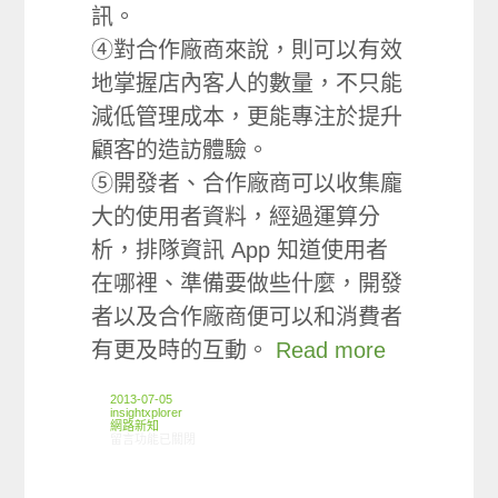
訊。
④對合作廠商來說，則可以有效
地掌握店內客人的數量，不只能
減低管理成本，更能專注於提升
顧客的造訪體驗。
⑤開發者、合作廠商可以收集龐
大的使用者資料，經過運算分
析，排隊資訊 App 知道使用者
在哪裡、準備要做些什麼，開發
者以及合作廠商便可以和消費者
有更及時的互動。
Read more
2013-07-05
insightxplorer
網路新知
在〈06/27-07/03網路新聞〉中
留言功能已關閉