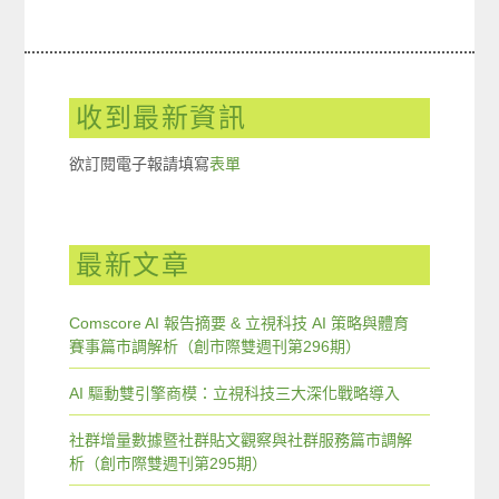
收到最新資訊
欲訂閱電子報請填寫
表單
最新文章
Comscore AI 報告摘要 & 立視科技 AI 策略與體育
賽事篇市調解析（創市際雙週刊第296期）
AI 驅動雙引擎商模：立視科技三大深化戰略導入
社群增量數據暨社群貼文觀察與社群服務篇市調解
析（創市際雙週刊第295期）