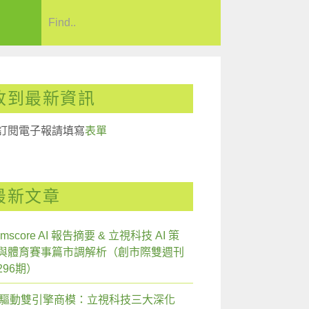
收到最新資訊
訂閱電子報請填寫
表單
最新文章
mscore AI 報告摘要 & 立視科技 AI 策
與體育賽事篇市調解析（創市際雙週刊
296期）
I 驅動雙引擎商模：立視科技三大深化