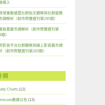
略導入
群增量數據暨社群貼文觀察與社群服務
市調解析（創市際雙週刊第295期）
戴裝置篇市調解析（創市際雙週刊第
94期）
流影音平台社群觀察與線上影音篇市調
析（創市際雙週刊第293期）
分類
atty Charts
(12)
omscore數據公告
(13)