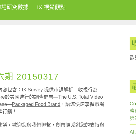
市場研究數據
IX 視覺觀點
欲
 20150317
含：IX Survey 提供市調解析—
收視行為
ore於美國進行的調查問卷—
The U.S. Total Video
Co
ase—
Packaged Food Brand
，讓您快速掌握市場
略
準行銷！
第
建議，歡迎您與我們聯繫，創市際感謝您的支持與
A