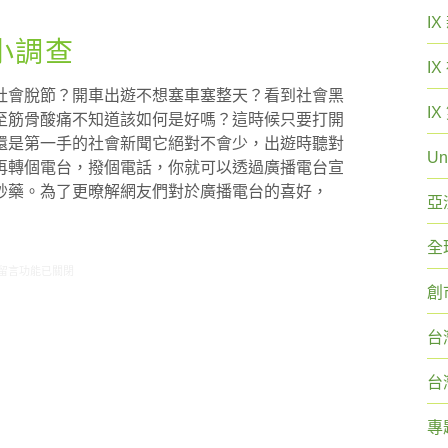
I
小調查
I
社會脫節？開車出遊不想塞車塞整天？看到社會黑
I
至筋骨酸痛不知道該如何是好嗎？這時候只要打開
還是第一手的社會新聞它絕對不會少，出遊時聽對
Un
再轉個電台，撥個電話，你就可以透過廣播電台宣
妙藥。為了更暸解網友們對於廣播電台的喜好，
亞
全
在〈研究案例：廣播節目小調查〉中
留言功能已關閉
創
台
台
專