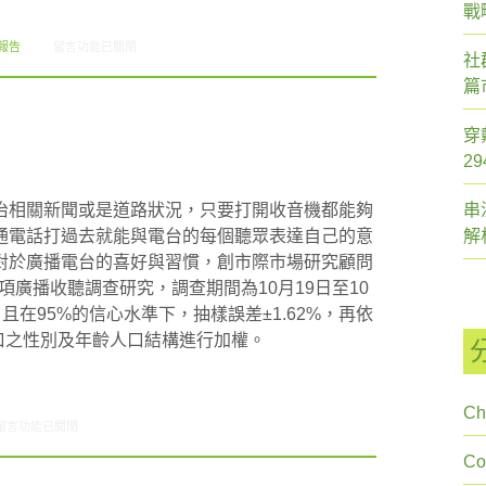
戰
在〈創市際雙週刊第三十六期 20150317〉中
報告
留言功能已關閉
社
篇
穿
2
治相關新聞或是道路狀況，只要打開收音機都能夠
串
通電話打過去就能與電台的每個聽眾表達自己的意
解
對於廣播電台的喜好與習慣，創市際市場研究顧問
一項廣播收聽調查研究，調查期間為10月19日至10
，且在95%的信心水準下，抽樣誤差±1.62%，再依
人口之性別及年齡人口結構進行加權。
Ch
在〈研究案例:廣播小調查〉中
留言功能已關閉
C