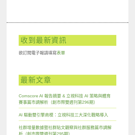
收到最新資訊
欲訂閱電子報請填寫
表單
最新文章
Comscore AI 報告摘要 & 立視科技 AI 策略與體育
賽事篇市調解析（創市際雙週刊第296期）
AI 驅動雙引擎商模：立視科技三大深化戰略導入
社群增量數據暨社群貼文觀察與社群服務篇市調解
析（創市際雙週刊第295期）