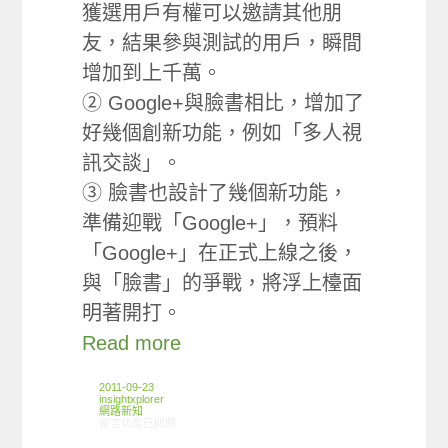
獲選用戶有權可以邀請其他朋
友，結果參與測試的用戶，瞬間
增加到上千萬。
② Google+與臉書相比，增加了
好幾個創新功能，例如「多人視
訊交談」。
③ 臉書也設計了幾個新功能，
準備迎戰「Google+」，預料
「Google+」在正式上線之後，
與「臉書」的爭戰，將浮上檯面
明著開打。
Read more
2011-09-23
insightxplorer
網路新知
在〈09/15-09/21網路新聞〉中
留言功能已關閉