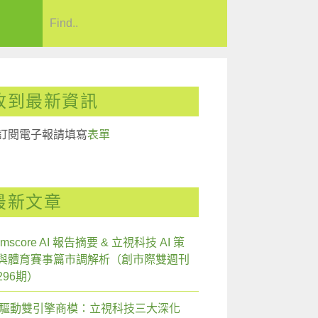
收到最新資訊
訂閱電子報請填寫
表單
最新文章
mscore AI 報告摘要 & 立視科技 AI 策
與體育賽事篇市調解析（創市際雙週刊
296期）
I 驅動雙引擎商模：立視科技三大深化