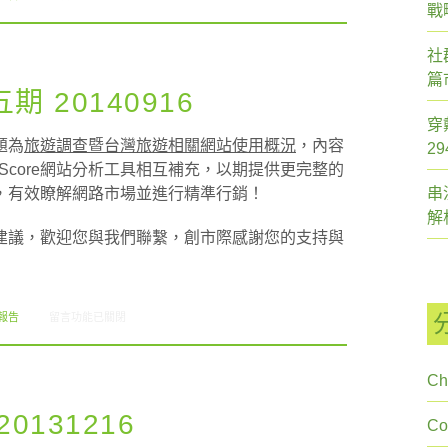
戰
社
篇
 20140916
穿
題為
旅遊調查暨台灣旅遊相關網站使用概況
，內容
2
comScore網站分析工具相互補充，以期提供更完整的
，有效瞭解網路市場並進行精準行銷！
串
解
建議，歡迎您與我們聯繫，創市際感謝您的支持與
在〈創市際雙週刊第二十五期 20140916〉中
報告
留言功能已關閉
Ch
131216
C