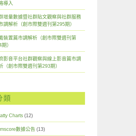
略導入
群增量數據暨社群貼文觀察與社群服務
市調解析（創市際雙週刊第295期）
戴裝置篇市調解析（創市際雙週刊第
94期）
流影音平台社群觀察與線上影音篇市調
析（創市際雙週刊第293期）
分類
atty Charts
(12)
omscore數據公告
(13)