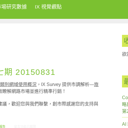
市場研究數據
IX 視覺觀點
欲
 20150831
類別網域使用概況
，IX Survey 提供市調解析—
旅
效瞭解網路市場並進行精準行銷！
Co
建議，歡迎您與我們聯繫，創市際感謝您的支持與
略
第
A
在〈創市際雙週刊第四十七期 20150831〉中
報告
留言功能已關閉