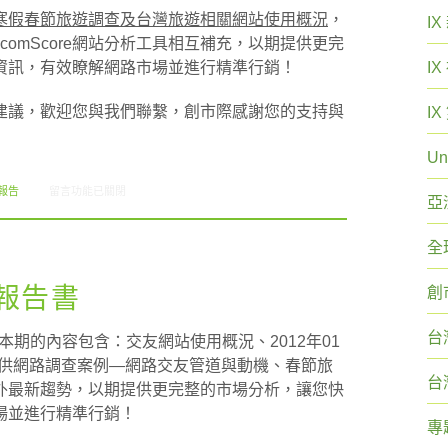
寒假春節旅遊調查及台灣旅遊相關網站使用概況
，
I
有的comScore網站分析工具相互補充，以期提供更完
資訊，有效瞭解網路市場並進行精準行銷！
I
建議，歡迎您與我們聯繫，創市際感謝您的支持與
I
Un
在〈創市際雙週刊第七期 20131216〉中
報告
留言功能已關閉
亞
全
刊報告書
創
台
，本期的內容包含：交友網站使用概況、2012年01
ey提供網路調查案例—網路交友管道與動機、春節旅
台
外最新趨勢，以期提供更完整的市場分析，讓您快
場並進行精準行銷！
專