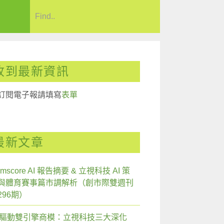
收到最新資訊
訂閱電子報請填寫
表單
最新文章
mscore AI 報告摘要 & 立視科技 AI 策
與體育賽事篇市調解析（創市際雙週刊
296期）
I 驅動雙引擎商模：立視科技三大深化