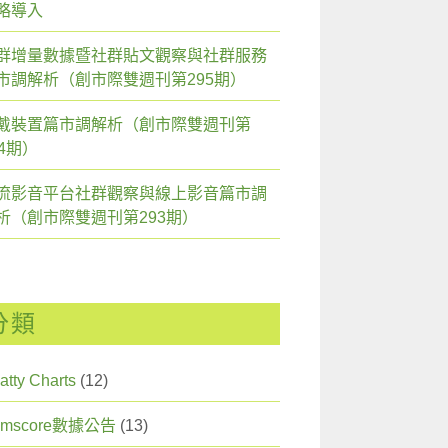
略導入
群增量數據暨社群貼文觀察與社群服務
市調解析（創市際雙週刊第295期）
戴裝置篇市調解析（創市際雙週刊第
94期）
流影音平台社群觀察與線上影音篇市調
析（創市際雙週刊第293期）
分類
atty Charts
(12)
omscore數據公告
(13)