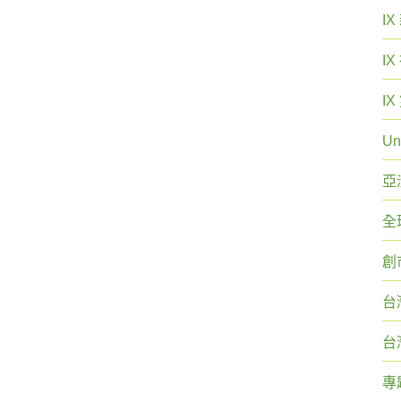
I
I
I
Un
亞
全
創
台
台
專