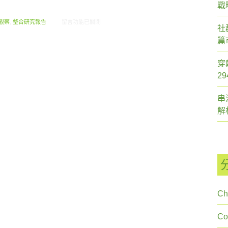
戰
在〈創市際雙週刊第二十一期 20140715〉中
觀察
,
整合研究報告
留言功能已關閉
社
篇
穿
2
串
解
Ch
C