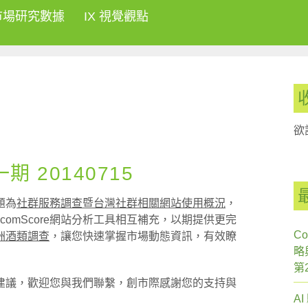
市場研究數據
IX 視覺觀點
欲
 20140715
題為
社群服務調查暨台灣社群相關網站使用概況
，
有的comScore網站分析工具相互補充，以期提供更完
Co
洲酒類調查
，讓您快速掌握市場動態資訊，有效瞭
略
第
建議，歡迎您與我們聯繫，創市際感謝您的支持與
A