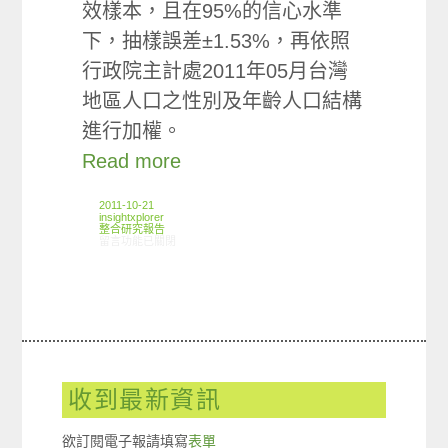
效樣本，且在95%的信心水準
下，抽樣誤差±1.53%，再依照
行政院主計處2011年05月台灣
地區人口之性別及年齡人口結構
進行加權。
Read more
2011-10-21
insightxplorer
整合研究報告
在〈研究案例:乳品飲料小調查〉中
留言功能已關閉
收到最新資訊
欲訂閱電子報請填寫
表單