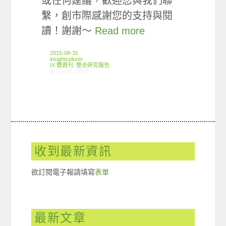
或任何建議，歡迎您與我們聯
繫，創市際感謝您的支持與閱
讀！謝謝～
Read more
2015-08-31
insightxplorer
IX 雙週刊
,
整合研究報告
在〈創市際雙週刊第四十七期 20150831〉中
留言功能已關閉
收到最新資訊
欲訂閱電子報請填寫
表單
最新文章