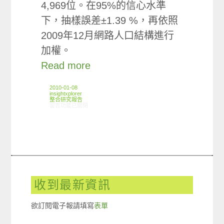
4,969位。在95%的信心水準
下，抽樣誤差±1.39 %，再依照
2009年12月網路人口結構進行
加權。
Read more
2010-01-08
insightxplorer
整合研究報告
在〈研究案例:網路廣告意向小調查〉中
留言功能已關閉
收到最新資訊
欲訂閱電子報請填寫
表單