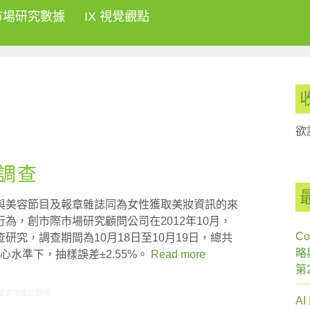
市場研究數據
IX 視覺觀點
欲
調查
與美容節目及報章雜誌同為女性獲取美妝資訊的來
為，創市際市場研究顧問公司在2012年10月，
Co
究，調查期間為10月18日至10月19日，總共
略
信心水準下，抽樣誤差±2.55%。
Read more
第
在〈研究案例:美妝網站小調查〉中
留言功能已關閉
A