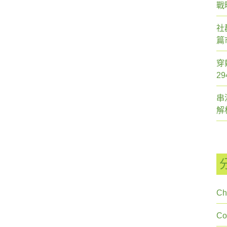
戰
社
篇
穿
2
串
解
Ch
C