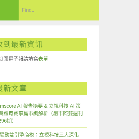
收到最新資訊
訂閱電子報請填寫
表單
最新文章
mscore AI 報告摘要 & 立視科技 AI 策
與體育賽事篇市調解析（創市際雙週刊
296期）
I 驅動雙引擎商模：立視科技三大深化