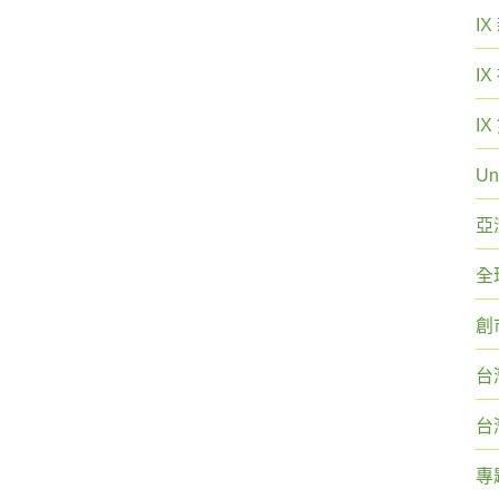
I
I
I
Un
亞
全
創
台
台
專