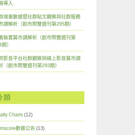
略導入
群增量數據暨社群貼文觀察與社群服務
市調解析（創市際雙週刊第295期）
戴裝置篇市調解析（創市際雙週刊第
94期）
流影音平台社群觀察與線上影音篇市調
析（創市際雙週刊第293期）
分類
atty Charts
(12)
omscore數據公告
(13)