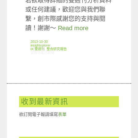
若欲取得詳細的雙週刊分析資料
或任何建議，歡迎您與我們聯
繫，創市際感謝您的支持與閱
讀！謝謝～
Read more
2013-10-30
insightxplorer
IX 雙週刊
,
整合研究報告
在〈創市際雙週刊第四期 20131030〉中
留言功能已關閉
收到最新資訊
欲訂閱電子報請填寫
表單