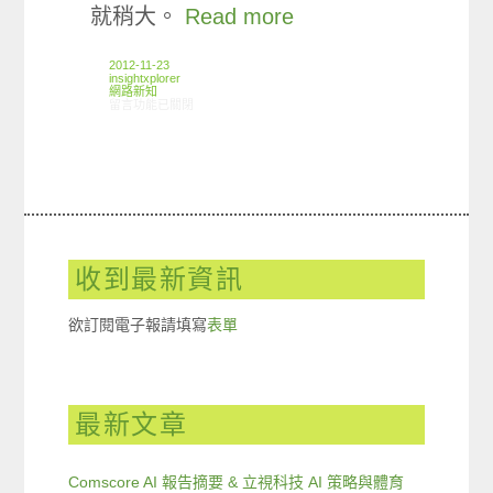
就稍大。
Read more
2012-11-23
insightxplorer
網路新知
在〈11/15-11/21網路新聞〉中
留言功能已關閉
收到最新資訊
欲訂閱電子報請填寫
表單
最新文章
Comscore AI 報告摘要 & 立視科技 AI 策略與體育