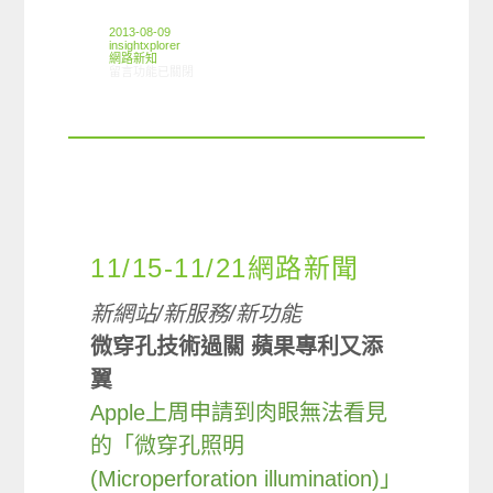
2013-08-09
insightxplorer
網路新知
在〈08/01-08/07網路新聞〉中
留言功能已關閉
11/15-11/21網路新聞
新網站/新服務/新功能
微穿孔技術過關 蘋果專利又添
翼
Apple上周申請到肉眼無法看見
的「微穿孔照明
(Microperforation illumination)」