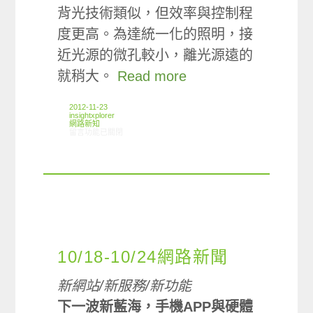
背光技術類似，但效率與控制程
度更高。為達統一化的照明，接
近光源的微孔較小，離光源遠的
就稍大。
Read more
2012-11-23
insightxplorer
網路新知
在〈11/15-11/21網路新聞〉中
留言功能已關閉
10/18-10/24網路新聞
新網站/新服務/新功能
下一波新藍海，手機APP與硬體