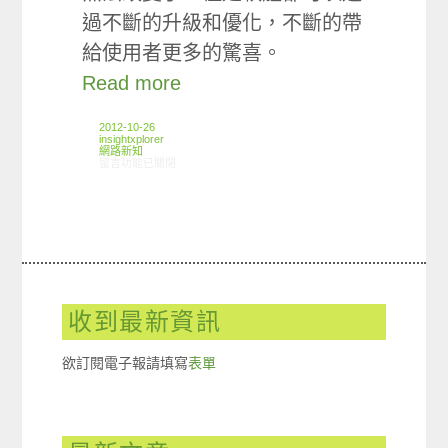
過不斷的升級和優化，不斷的帶
給使用者更多的驚喜。
Read more
2012-10-26
insightxplorer
網路新知
在〈10/18-10/24網路新聞〉中
留言功能已關閉
收到最新資訊
欲訂閱電子報請填寫
表單