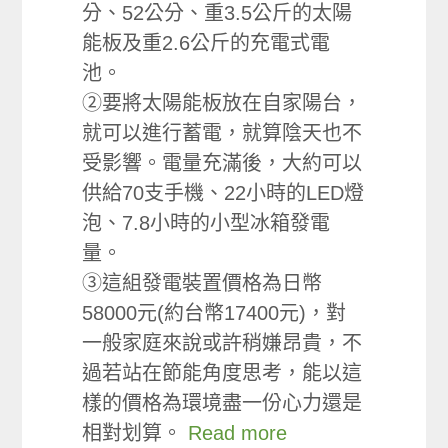
分、52公分、重3.5公斤的太陽
能板及重2.6公斤的充電式電
池。
②要將太陽能板放在自家陽台，
就可以進行蓄電，就算陰天也不
受影響。電量充滿後，大約可以
供給70支手機、22小時的LED燈
泡、7.8小時的小型冰箱發電
量。
③這組發電裝置價格為日幣
58000元(約台幣17400元)，對
一般家庭來說或許稍嫌昂貴，不
過若站在節能角度思考，能以這
樣的價格為環境盡一份心力還是
相對划算。
Read more