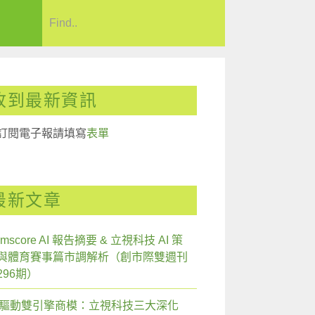
收到最新資訊
訂閱電子報請填寫
表單
最新文章
mscore AI 報告摘要 & 立視科技 AI 策
與體育賽事篇市調解析（創市際雙週刊
296期）
I 驅動雙引擎商模：立視科技三大深化