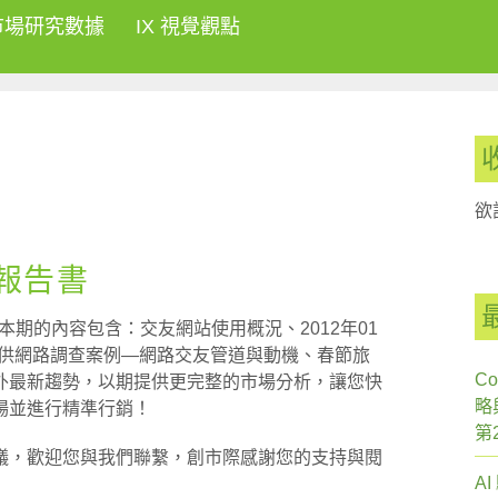
市場研究數據
IX 視覺觀點
欲
刊報告書
，本期的內容包含：交友網站使用概況、2012年01
ey提供網路調查案例—網路交友管道與動機、春節旅
Co
外最新趨勢，以期提供更完整的市場分析，讓您快
略
場並進行精準行銷！
第
議，歡迎您與我們聯繫，創市際感謝您的支持與閱
A