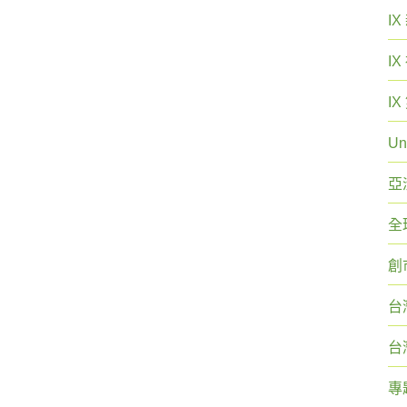
I
I
I
Un
亞
全
創
台
台
專