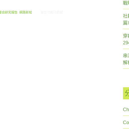
戰
在〈2012.02 創市際月刊報告書〉中
整合研究報告
,
網路新知
留言功能已關閉
社
篇
穿
2
串
解
Ch
C