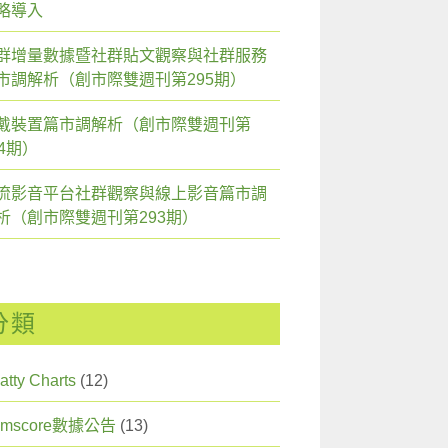
略導入
群增量數據暨社群貼文觀察與社群服務
市調解析（創市際雙週刊第295期）
戴裝置篇市調解析（創市際雙週刊第
94期）
流影音平台社群觀察與線上影音篇市調
析（創市際雙週刊第293期）
分類
atty Charts
(12)
omscore數據公告
(13)