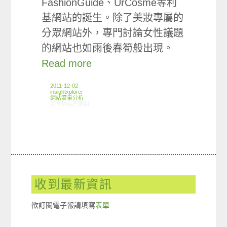
FashionGuide、UrCosme等利
基網站的誕生。除了美妝專屬的
分眾網站外，專門討論女性議題
的網站也如雨後春筍般出現。
Read more
2011-12-02
insightxplorer
網站流量分析
在〈ARO觀察:台灣時尚美容類型網站使用概況〉中
留言功能已關閉
收到最新資訊
欲訂閱電子報請填寫
表單