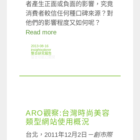
者產生正面或負面的影響，究竟
消費者較信任何種口碑來源？對
他們的影響程度又如何呢？
Read more
2013-08-16
insightxplorer
整合研究報告
在〈研究案例:口碑小調查〉中
留言功能已關閉
ARO觀察:台灣時尚美容
類型網站使用概況
台北，2011年12月2日
－創市際