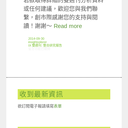
若欲取得詳細的雙週刊分析資料
或任何建議，歡迎您與我們聯
繫，創市際感謝您的支持與閱
讀！謝謝～
Read more
2014-09-30
insightxplorer
IX 雙週刊
,
整合研究報告
在〈創市際雙週刊第二十六期 20140930〉中
留言功能已關閉
收到最新資訊
欲訂閱電子報請填寫
表單