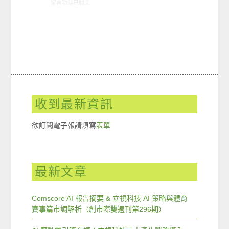
在〈02/23-02/29網路新聞〉中
留言功能已關閉
收到最新資訊
欲訂閱電子報請填寫
表單
最新文章
Comscore AI 報告摘要 & 立視科技 AI 策略與體育
賽事篇市調解析（創市際雙週刊第296期）