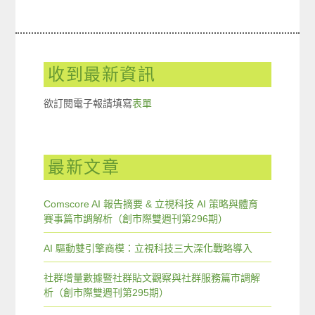
收到最新資訊
欲訂閱電子報請填寫
表單
最新文章
Comscore AI 報告摘要 & 立視科技 AI 策略與體育
賽事篇市調解析（創市際雙週刊第296期）
AI 驅動雙引擎商模：立視科技三大深化戰略導入
社群增量數據暨社群貼文觀察與社群服務篇市調解
析（創市際雙週刊第295期）