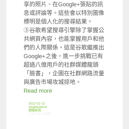
享的照片、在Google+張貼的訊
息或評論等。這些會以特別圖像
標明是個人化的搜尋結果。
③谷歌希望搜尋引擎除了掌握公
共網頁內容，也能掌握用戶和他
們的人際關係。這是谷歌繼推出
Google+之後，進一步挑戰已有
超過八億用戶的社群媒體龍頭
「臉書」，企圖在社群網路流量
與廣告市場攻城掠地。
Read more
2012-01-13
insightxplorer
網路新知
在〈01/05-01/11網路新聞〉中
留言功能已關閉