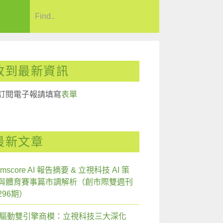
收到最新資訊
訂閱電子報請填寫
表單
最新文章
mscore AI 報告摘要 & 立視科技 AI 策
與體育賽事篇市調解析（創市際雙週刊
296期）
I 驅動雙引擎商模：立視科技三大深化