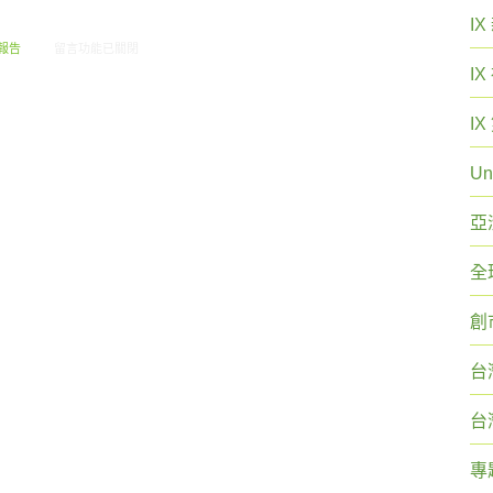
I
在〈創市際雙週刊第四十一期 20150601〉中
報告
留言功能已關閉
I
I
Un
亞
全
創
台
台
專