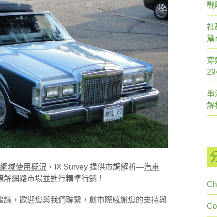
戰
社
篇
穿
2
串
解
網域使用概況
，IX Survey 提供市調解析—
汽車
瞭解網路市場並進行精準行銷！
Ch
建議，歡迎您與我們聯繫，創市際感謝您的支持與
C