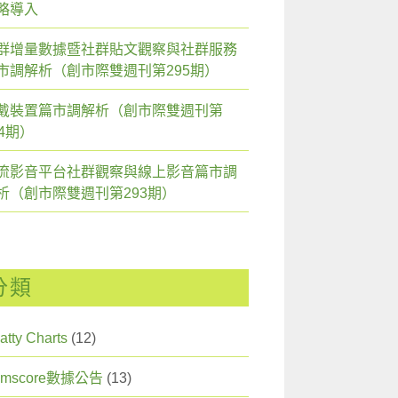
略導入
群增量數據暨社群貼文觀察與社群服務
市調解析（創市際雙週刊第295期）
戴裝置篇市調解析（創市際雙週刊第
94期）
流影音平台社群觀察與線上影音篇市調
析（創市際雙週刊第293期）
分類
atty Charts
(12)
omscore數據公告
(13)