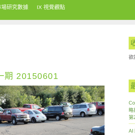
市場研究數據
IX 視覺觀點
欲
 20150601
Co
略
第
A