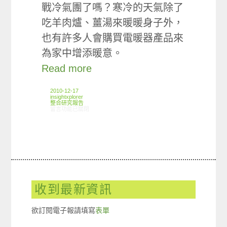
戰冷氣團了嗎？寒冷的天氣除了
吃羊肉爐、薑湯來暖暖身子外，
也有許多人會購買電暖器產品來
為家中增添暖意。
Read more
2010-12-17
insightxplorer
整合研究報告
在〈研究案例: 電暖器產品小調查〉中
留言功能已關閉
收到最新資訊
欲訂閱電子報請填寫
表單