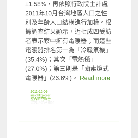
±1.58%，再依照行政院主計處
2011年10月台灣地區人口之性
別及年齡人口結構進行加權。根
據調查結果顯示，近七成四受訪
者表示家中擁有電暖器；而這些
電暖器排名第一為「冷暖氣機」
(35.4%)；其次「電熱毯」
(27.0%)；第三則是「鹵素燈式
電暖器」(26.6%)。
Read more
2011-12-09
insightxplorer
整合研究報告
在〈研究案例:電暖器小調查〉中
留言功能已關閉