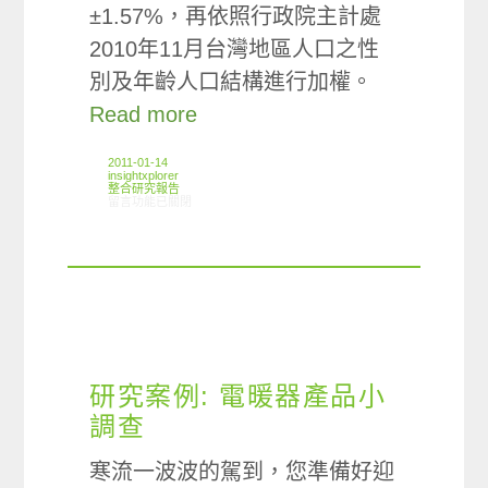
±1.57%，再依照行政院主計處
2010年11月台灣地區人口之性
別及年齡人口結構進行加權。
Read more
2011-01-14
insightxplorer
整合研究報告
在〈研究案例:飲水設備小調查〉中
留言功能已關閉
研究案例: 電暖器產品小
調查
寒流一波波的駕到，您準備好迎