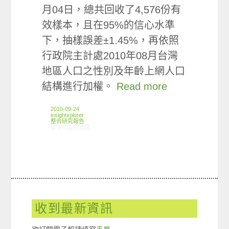
月04日，總共回收了4,576份有
效樣本，且在95%的信心水準
下，抽樣誤差±1.45%，再依照
行政院主計處2010年08月台灣
地區人口之性別及年齡上網人口
結構進行加權。
Read more
2010-09-24
insightxplorer
整合研究報告
在〈研究案例：巧克力小調查〉中
留言功能已關閉
收到最新資訊