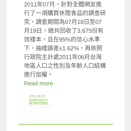
2011年07月，針對全體網友進
行了一項購買休閒食品的調查研
究，調查期間為07月18日至07
月19日，總共回收了3,675份有
效樣本，且在95%的信心水準
下，抽樣誤差±1.62%，再依照
行政院主計處2011年06月台灣
地區人口之性別及年齡人口結構
進行加權。
Read more
2011-08-05
insightxplorer
整合研究報告
在〈研究案例:休閒食品小調查〉中
留言功能已關閉