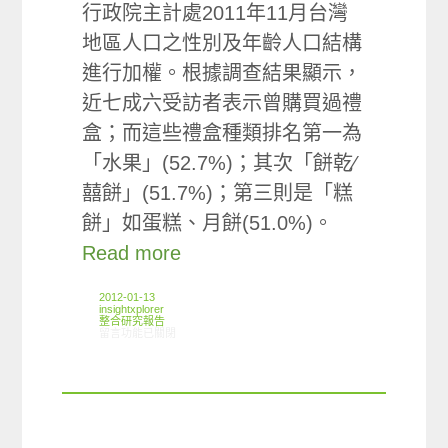
行政院主計處2011年11月台灣
地區人口之性別及年齡人口結構
進行加權。根據調查結果顯示，
近七成六受訪者表示曾購買過禮
盒；而這些禮盒種類排名第一為
「水果」(52.7%)；其次「餅乾∕
囍餅」(51.7%)；第三則是「糕
餅」如蛋糕、月餅(51.0%)。
Read more
2012-01-13
insightxplorer
整合研究報告
在〈研究案例:禮盒小調查〉中
留言功能已關閉