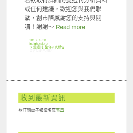
若欲取得詳細的雙週刊分析資料
或任何建議，歡迎您與我們聯
繫，創市際感謝您的支持與閱
讀！謝謝～
Read more
2013-09-30
insightxplorer
IX 雙週刊
,
整合研究報告
在〈創市際雙週刊第二期 20130930〉中
留言功能已關閉
收到最新資訊
欲訂閱電子報請填寫
表單