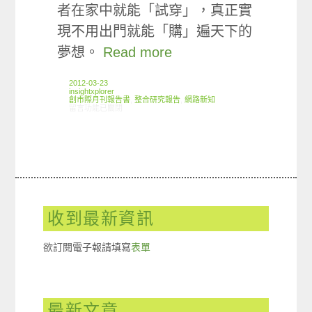
者在家中就能「試穿」，真正實
現不用出門就能「購」遍天下的
夢想。
Read more
2012-03-23
insightxplorer
創市際月刊報告書
,
整合研究報告
,
網路新知
在〈03/15-03/21網路新聞〉中
留言功能已關閉
收到最新資訊
欲訂閱電子報請填寫
表單
最新文章