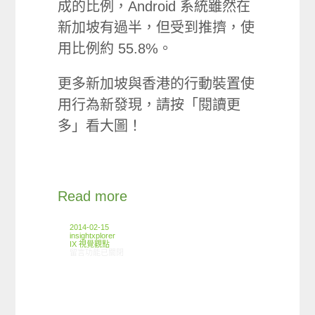
成的比例，Android 系統雖然在
新加坡有過半，但受到推擠，使
用比例約 55.8%。
更多新加坡與香港的行動裝置使
用行為新發現，請按「閱讀更
多」看大圖！
Read more
2014-02-15
insightxplorer
IX 視覺觀點
在〈comScore x IX Infographic: 新加坡與香港網友移動設備使用差異〉
留言功能已關閉