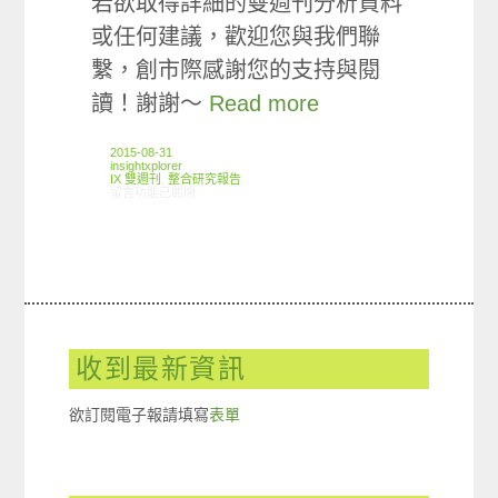
若欲取得詳細的雙週刊分析資料
或任何建議，歡迎您與我們聯
繫，創市際感謝您的支持與閱
讀！謝謝～
Read more
2015-08-31
insightxplorer
IX 雙週刊
,
整合研究報告
在〈創市際雙週刊第四十七期 20150831〉中
留言功能已關閉
收到最新資訊
欲訂閱電子報請填寫
表單