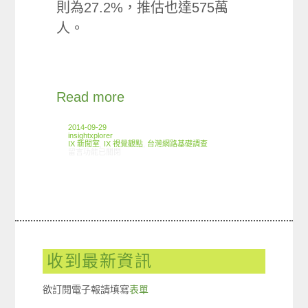
則為27.2%，推估也達575萬
人。
Read more
2014-09-29
insightxplorer
IX 新聞室
,
IX 視覺觀點
,
台灣網路基礎調查
在〈2014台灣跨屏網路使用行為調查〉中
留言功能已關閉
收到最新資訊
欲訂閱電子報請填寫
表單