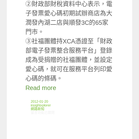
②財政部財稅資料中心表示，電
子發票愛心碼初期試辦商店為大
潤發內湖二店與順發3C的65家
門市。
③社福團體持XCA憑證至「財政
部電子發票整合服務平台」登錄
成為受捐贈的社福團體，並設定
愛心碼，就可在服務平台列印愛
心碼的條碼。
Read more
2012-01-20
insightxplorer
網路新知
在〈01/12-01/18網路新聞〉中
留言功能已關閉