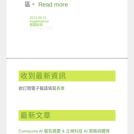
區。
Read more
2013-06-21
insightxplorer
網路新知
在〈06/13-06/19網路新聞〉中
留言功能已關閉
收到最新資訊
欲訂閱電子報請填寫
表單
最新文章
Comscore AI 報告摘要 & 立視科技 AI 策略與體育