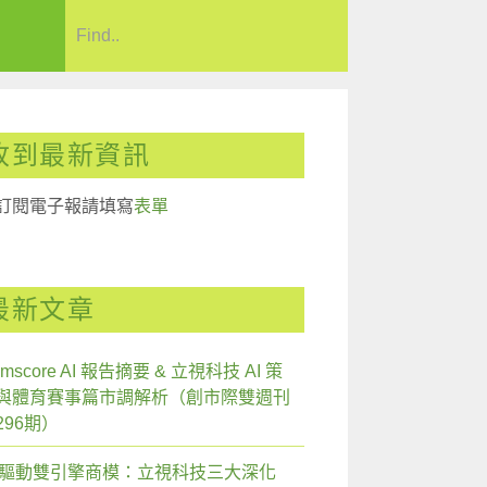
收到最新資訊
訂閱電子報請填寫
表單
最新文章
mscore AI 報告摘要 & 立視科技 AI 策
與體育賽事篇市調解析（創市際雙週刊
296期）
I 驅動雙引擎商模：立視科技三大深化