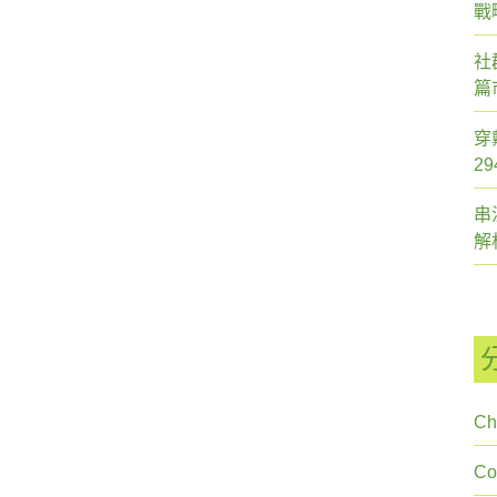
戰
社
篇
穿
2
串
解
Ch
C