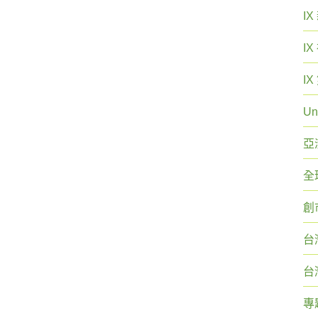
I
I
I
Un
亞
全
創
台
台
專