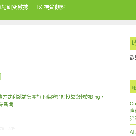
市場研究數據
IX 視覺觀點
欲
聞
方式利誘該集團旗下媒體網站投靠微軟的Bing，
Co
連結新聞
略
第
1/19-11/26網路新聞〉中
功能已關閉
A