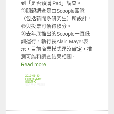
到「是否預購iPad」調查。
②問題調查是由Scoople團隊
（包括新聞系研究生）所設計，
參與投票可獲得積分。
③去年底推出的Scoople一直低
調運行，執行長Alain Mayer表
示，目前商業模式還沒確定，推
測可能和調查結果相關。
Read more
2012-03-30
insightxplorer
網路新知
在〈03/22-03/28網路新聞〉中
留言功能已關閉