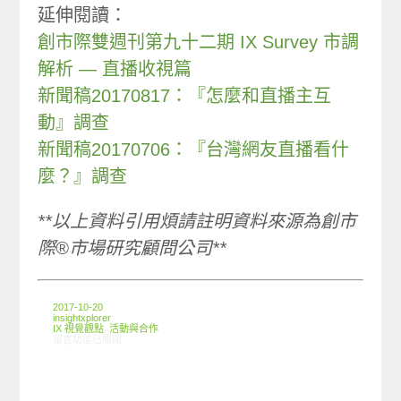
延伸閱讀：
創市際雙週刊第九十二期 IX Survey 市調
解析 — 直播收視篇
新聞稿20170817：『怎麼和直播主互
動』調查
新聞稿20170706：『台灣網友直播看什
麼？』調查
**以上資料引用煩請註明資料來源為創市
際®市場研究顧問公司**
2017-10-20
insightxplorer
IX 視覺觀點
,
活動與合作
在〈創市際 x 中華全球《2017 你直播了嗎？》主題研究〉中
留言功能已關閉