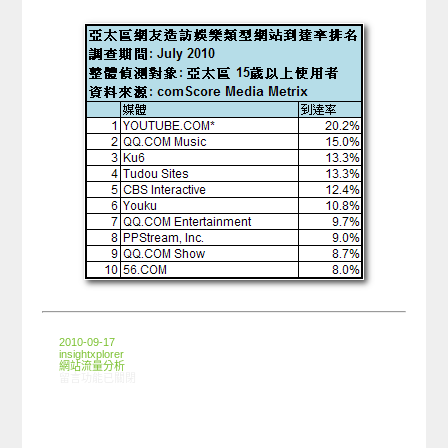
2010-09-17
insightxplorer
網站流量分析
在〈全球趨勢:亞太區網友使用娛樂網站狀況〉中
留言功能已關閉