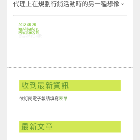
代理上在規劃行銷活動時的另一種想像。
2012-05-25
insightxplorer
網站流量分析
在〈ARO觀察:家庭育兒類別網友網路使用情形〉中
留言功能已關閉
收到最新資訊
欲訂閱電子報請填寫
表單
最新文章