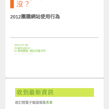
沒？
2012團購網站使用行為
2013-07-08
insightxplorer
IX 視覺觀點
,
網站流量分析
在〈Infographic: 你團購了沒？〉中
留言功能已關閉
收到最新資訊
欲訂閱電子報請填寫
表單