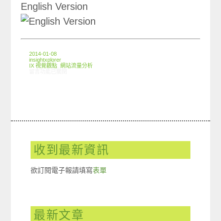
English Version
2014-01-08
insightxplorer
IX 視覺觀點
,
網站流量分析
在〈comScore x IX Infographic: 兩岸網友行動裝置瀏覽行為大不同〉中
留言功能已關閉
收到最新資訊
欲訂閱電子報請填寫
表單
最新文章