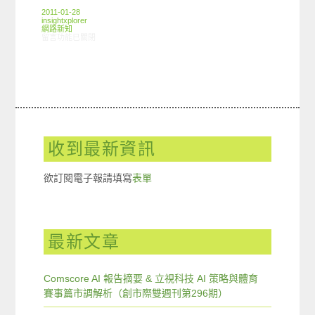
2011-01-28
insightxplorer
網路新知
在〈01/20-01/26網路新聞〉中
留言功能已關閉
收到最新資訊
欲訂閱電子報請填寫
表單
最新文章
Comscore AI 報告摘要 & 立視科技 AI 策略與體育
賽事篇市調解析（創市際雙週刊第296期）