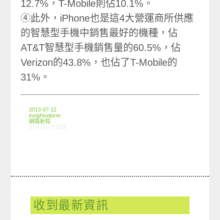
12.7%，T-Mobile則佔10.1%。
④此外，iPhone也是這4大營運商所供應
的智慧型手機中銷售最好的機種，佔
AT&T智慧型手機銷售量的60.5%，佔
Verizon的43.8%，也佔了T-Mobile的
31%。
2013-07-12
insightxplorer
網路新知
在〈07/04-07/10網路新聞〉中
留言功能已關閉
收到最新資訊