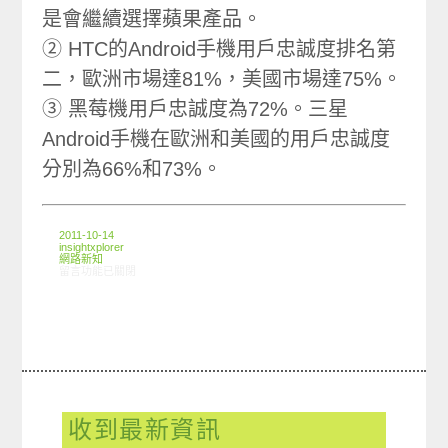
是會繼續選擇蘋果產品。
② HTC的Android手機用戶忠誠度排名第
二，歐洲市場達81%，美國市場達75%。
③ 黑莓機用戶忠誠度為72%。三星
Android手機在歐洲和美國的用戶忠誠度
分別為66%和73%。
2011-10-14
insightxplorer
網路新知
在〈10/06-10/12網路新聞〉中
留言功能已關閉
收到最新資訊