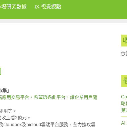
市場研究數據
IX 視覺觀點
欲
聞
市集」
Co
雲端應用交易平台，希望透過此平台，讓企業用戶隨
略
第
即用等。
營收上看2億元。
A
oudbox及hicloud雲端平台服務，全力搶攻雲