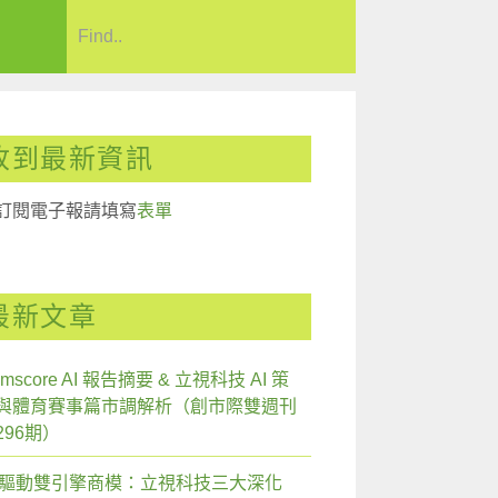
收到最新資訊
訂閱電子報請填寫
表單
最新文章
mscore AI 報告摘要 & 立視科技 AI 策
與體育賽事篇市調解析（創市際雙週刊
296期）
I 驅動雙引擎商模：立視科技三大深化