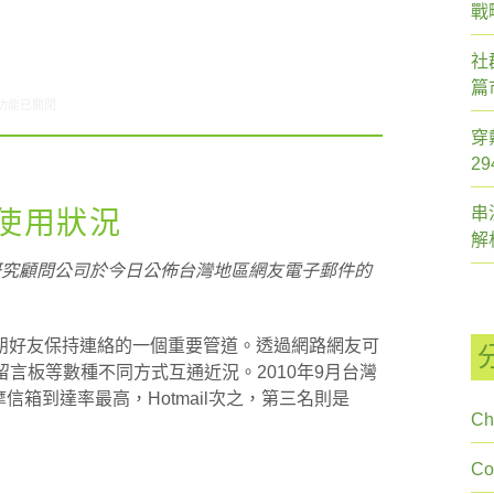
戰
社
篇
0/06-10/12網路新聞〉中
功能已關閉
穿
2
串
使用狀況
解
研究顧問公司於今日公佈台灣地區網友電子郵件的
朋好友保持連絡的一個重要管道。透過網路網友可
留言板等數種不同方式互通近況。2010年9月台灣
奇摩信箱到達率最高，Hotmail次之，第三名則是
Ch
C