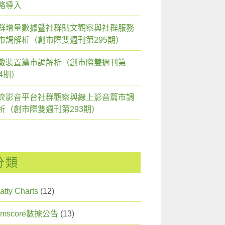
略導入
群增量數據暨社群貼文觀察與社群服務
市調解析（創市際雙週刊第295期）
戴裝置篇市調解析（創市際雙週刊第
94期）
流影音平台社群觀察與線上影音篇市調
析（創市際雙週刊第293期）
分類
atty Charts
(12)
omscore數據公告
(13)