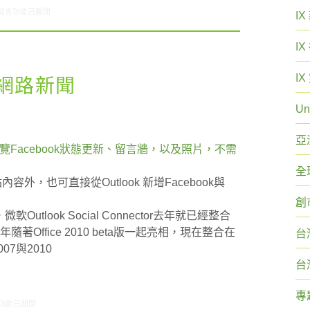
在〈ARO觀察：電子郵件使用狀況〉中
留言功能已關閉
I
I
I
21網路新聞
Un
亞
瀏覽Facebook狀態更新、留言牆，以及照片，不需
全
容外，也可直接從Outlook 新增Facebook與
創
，微軟Outlook Social Connector去年就已經整合
去年隨著Office 2010 beta版一起亮相，現在整合在
台
07與2010
台
專
路新知: 7/15-7/21網路新聞〉中
功能已關閉