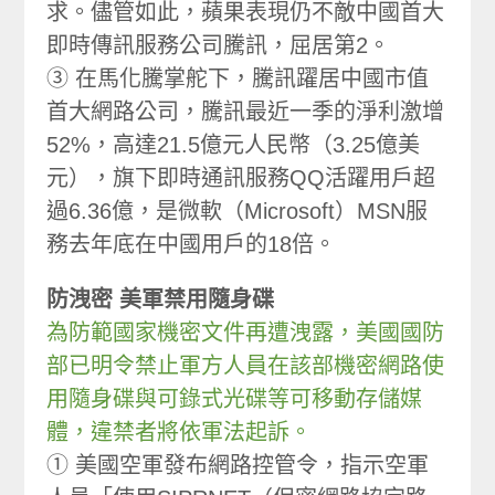
求。儘管如此，蘋果表現仍不敵中國首大
即時傳訊服務公司騰訊，屈居第2。
③ 在馬化騰掌舵下，騰訊躍居中國市值
首大網路公司，騰訊最近一季的淨利激增
52%，高達21.5億元人民幣（3.25億美
元），旗下即時通訊服務QQ活躍用戶超
過6.36億，是微軟（Microsoft）MSN服
務去年底在中國用戶的18倍。
防洩密 美軍禁用隨身碟
為防範國家機密文件再遭洩露，美國國防
部已明令禁止軍方人員在該部機密網路使
用隨身碟與可錄式光碟等可移動存儲媒
體，違禁者將依軍法起訴。
① 美國空軍發布網路控管令，指示空軍