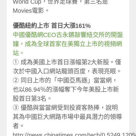
World Cup，世界足球賽，第三名是
Movies電影。
優酷紐約上市 首日大漲161%
中國優酷網CEO古永鏘敲響紐交所的開盤
鐘，成為全球首家在美獨立上市的視頻網
站。
① 成為美國上市首日漲幅第2大新股。僅
次於中國入口網站龍頭百度，表現亮眼。
② 同日上市的「中國亞馬遜」當當網，
也以86.94％的漲幅奪下今年美股上市新
股首日第3名。
③ 優酷與當當網受到投資客熱捧，說明
其為中國巨大網路市場中最具潛力的領導
者。
http://news.chinatimes.com/tech/0,5249,12