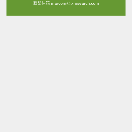
聯繫信箱
marcom@ixresearch.com