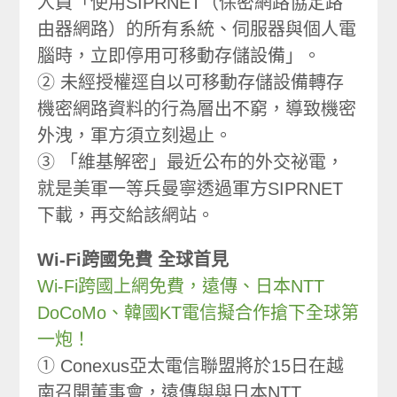
人員「使用SIPRNET（保密網路協定路
由器網路）的所有系統、伺服器與個人電
腦時，立即停用可移動存儲設備」。
② 未經授權逕自以可移動存儲設備轉存
機密網路資料的行為層出不窮，導致機密
外洩，軍方須立刻遏止。
③ 「維基解密」最近公布的外交祕電，
就是美軍一等兵曼寧透過軍方SIPRNET
下載，再交給該網站。
Wi-Fi跨國免費 全球首見
Wi-Fi跨國上網免費，遠傳、日本NTT
DoCoMo、韓國KT電信擬合作搶下全球第
一炮！
① Conexus亞太電信聯盟將於15日在越
南召開董事會，遠傳與與日本NTT