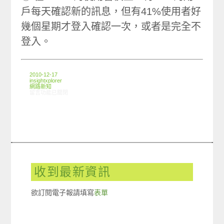
戶每天確認新的訊息，但有41%使用者好
幾個星期才登入確認一次，或者是完全不
登入。
2010-12-17
insightxplorer
網路新知
在〈12/9-12/15 網路新聞〉中
留言功能已關閉
收到最新資訊
欲訂閱電子報請填寫
表單