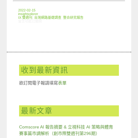
2022-02-15
insightxplorer
IX 雙週刊
,
台灣網路基礎調查
,
整合研究報告
在〈創市際雙週刊第一九三期 20220215〉中
留言功能已關閉
收到最新資訊
欲訂閱電子報請填寫
表單
最新文章
Comscore AI 報告摘要 & 立視科技 AI 策略與體育
賽事篇市調解析（創市際雙週刊第296期）