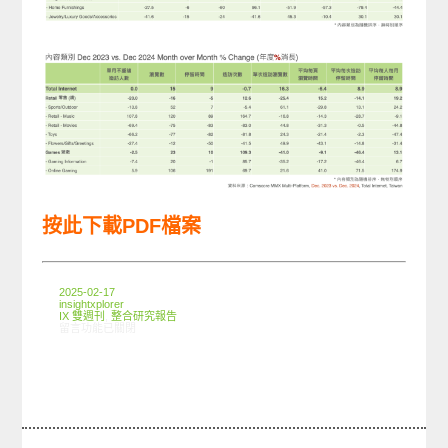
按此下載PDF檔案
2025-02-17
insightxplorer
IX 雙週刊
,
整合研究報告
在〈內容類別網友組成觀察（創市際雙週刊第262期）〉中
留言功能已關閉