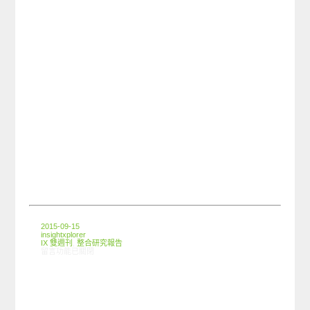
2015-09-15
insightxplorer
IX 雙週刊
,
整合研究報告
在〈創市際雙週刊第四十八期 20150915〉中
留言功能已關閉