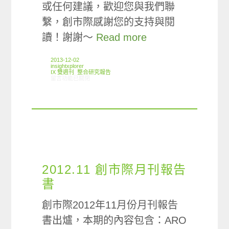
或任何建議，歡迎您與我們聯
繫，創市際感謝您的支持與閱
讀！謝謝～
Read more
2013-12-02
insightxplorer
IX 雙週刊
,
整合研究報告
在〈創市際雙週刊第六期 20131202〉中
留言功能已關閉
2012.11 創市際月刊報告
書
創市際2012年11月份月刊報告
書出爐，本期的內容包含：ARO