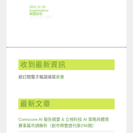
2011-11-18
insightxplorer
網路新知
在〈11/10-11/16網路新聞〉中
留言功能已關閉
收到最新資訊
欲訂閱電子報請填寫
表單
最新文章
Comscore AI 報告摘要 & 立視科技 AI 策略與體育
賽事篇市調解析（創市際雙週刊第296期）