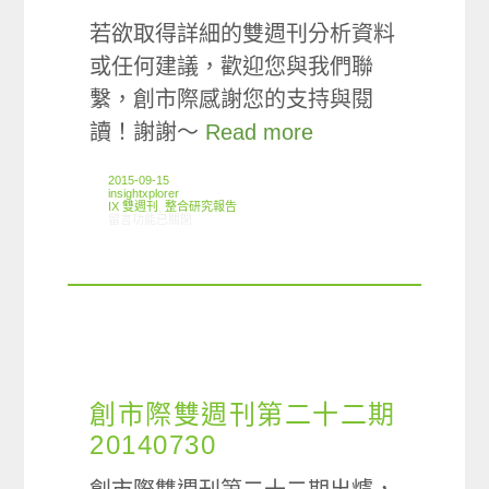
若欲取得詳細的雙週刊分析資料
或任何建議，歡迎您與我們聯
繫，創市際感謝您的支持與閱
讀！謝謝～
Read more
2015-09-15
insightxplorer
IX 雙週刊
,
整合研究報告
在〈創市際雙週刊第四十八期 20150915〉中
留言功能已關閉
創市際雙週刊第二十二期
20140730