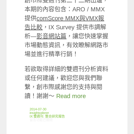
創市際雙週刊第二十二期出爐，
本期的內容包含：ARO / MMX
提供
comScore MMX與VMX報
告比較
，IX Survey 提供市調解
析—
影音網站篇
，讓您快速掌握
市場動態資訊，有效瞭解網路市
場並進行精準行銷！
若欲取得詳細的雙週刊分析資料
或任何建議，歡迎您與我們聯
繫，創市際感謝您的支持與閱
讀！謝謝～
Read more
2014-07-30
insightxplorer
IX 雙週刊
,
整合研究報告
在〈創市際雙週刊第二十二期 20140730〉中
留言功能已關閉