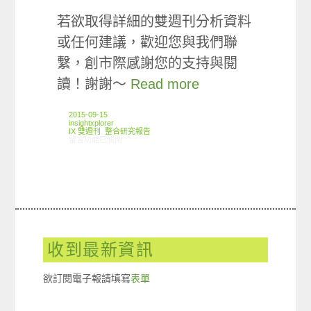
若欲取得詳細的雙週刊分析資料
或任何建議，歡迎您與我們聯
繫，創市際感謝您的支持與閱
讀！謝謝～
Read more
2015-09-15
insightxplorer
IX 雙週刊
,
整合研究報告
在〈創市際雙週刊第四十八期 20150915〉中
留言功能已關閉
收到最新資訊
欲訂閱電子報請填寫
表單