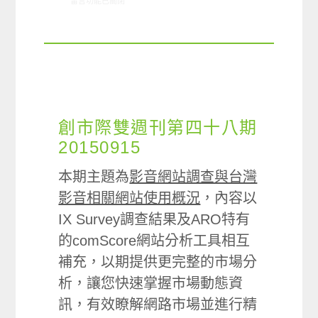
在〈創市際雙週刊第五十三期 20151130〉中
留言功能已關閉
創市際雙週刊第四十八期
20150915
本期主題為
影音網站調查與台灣
影音相關網站使用概況
，內容以
IX Survey調查結果及ARO特有
的comScore網站分析工具相互
補充，以期提供更完整的市場分
析，讓您快速掌握市場動態資
訊，有效瞭解網路市場並進行精